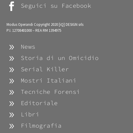

Seguici su Facebook
Modus Operandi Copyright 2020
[iQ] DESIGN srls
P.I. 12708401000 – REA RM 1394975
9
News
9
Storia di un Omicidio
9
Serial Killer
9
Mostri Italiani
9
Tecniche Forensi
9
Editoriale
9
Libri
9
Filmografia